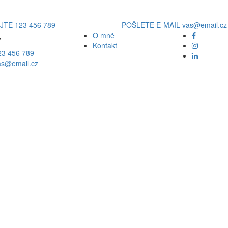
JTE
123 456 789
POŠLETE E-MAIL
vas@email.cz
O mně
y
Kontakt
23 456 789
as@email.cz