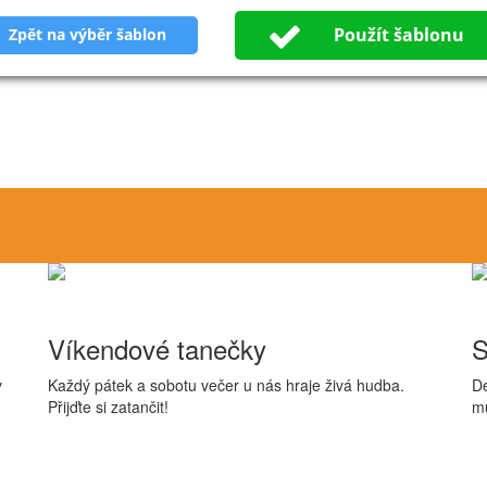
Použít šablonu
Zpět na výběr šablon
Víkendové tanečky
S
y
Každý pátek a sobotu večer u nás hraje živá hudba.
De
Přijďte si zatančit!
mu